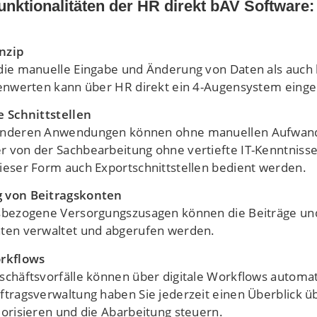
nktionalitäten der HR direkt bAV Software:
nzip
die manuelle Eingabe und Änderung von Daten als auc
lenwerten kann über HR direkt ein 4-Augensystem einge
e Schnittstellen
anderen Anwendungen können ohne manuellen Aufwand
 von der Sachbearbeitung ohne vertiefte IT-Kenntnisse 
ieser Form auch Exportschnittstellen bedient werden.
 von Beitragskonten
sbezogene Versorgungszusagen können die Beiträge und 
nten verwaltet und abgerufen werden.
orkflows
schäftsvorfälle können über digitale Workflows automati
ftragsverwaltung haben Sie jederzeit einen Überblick 
iorisieren und die Abarbeitung steuern.