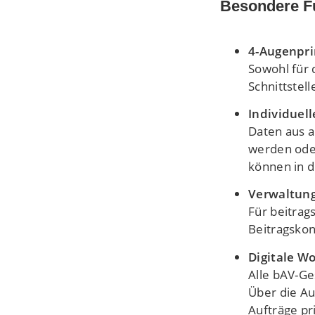
Besondere Fu
4-Augenpri
Sowohl für 
Schnittstel
Individuell
Daten aus 
werden oder
können in d
Verwaltung
Für beitrag
Beitragsko
Digitale W
Alle bAV-Ge
Über die Au
Aufträge pr