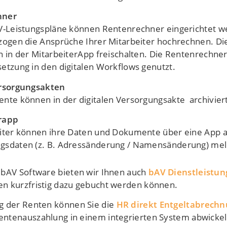
hner
V-Leistungspläne können Rentenrechner eingerichtet w
zogen die Ansprüche Ihrer Mitarbeiter hochrechnen. Die
n in der MitarbeiterApp freischalten. Die Rentenrechn
etzung in den digitalen Workflows genutzt.
ersorgungsakten
nte können in der digitalen Versorgungsakte archivier
rapp
eiter können ihre Daten und Dokumente über eine App 
gsdaten (z. B. Adressänderung / Namensänderung) mel
 bAV Software bieten wir Ihnen auch
bAV Dienstleistu
en kurzfristig dazu gebucht werden können.
g der Renten können Sie die
HR direkt Entgeltabrechn
entenauszahlung in einem integrierten System abwickel