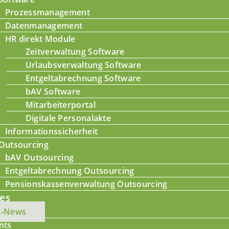
Prozessmanagement
Datenmanagement
HR direkt Module
Zeitverwaltung Software
Urlaubsverwaltung Software
Entgeltabrechnung Software
bAV Software
Mitarbeiterportal
Digitale Personalakte
Informationssicherheit
Outsourcing
bAV Outsourcing
Entgeltabrechnung Outsourcing
Pensionskassenverwaltung Outsourcing
les
R-News
nts