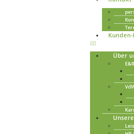
per
Kon
Ter
Kunden-
Über u
E&R
VdW
Kar
Unsere
Lei
HR 