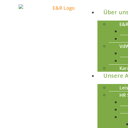
Über un
E&R
VdW
Kar
Unsere 
Lei
HR 