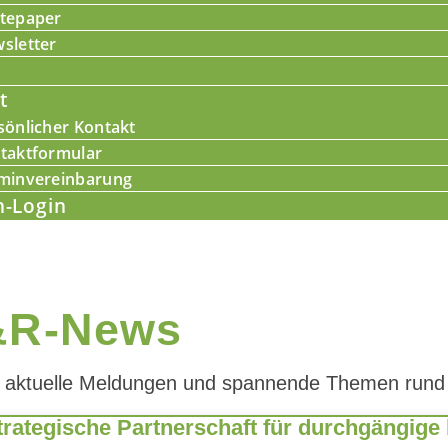
tepaper
sletter
t
sönlicher Kontakt
taktformular
minvereinbarung
-Login
&R-News
 aktuelle Meldungen und spannende Themen run
9. April 2026
trategische Partnerschaft für durchgängig