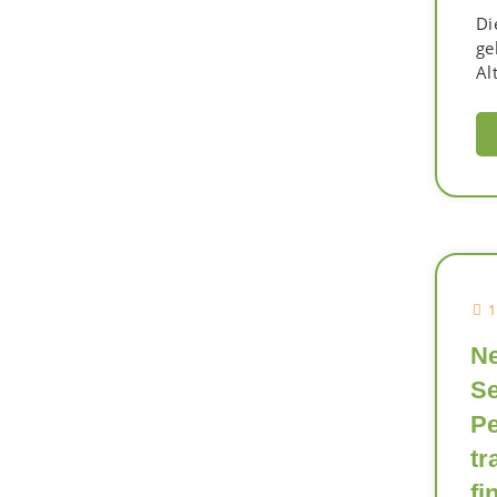
Di
ge
Al
1
Ne
Se
Pe
tr
fi