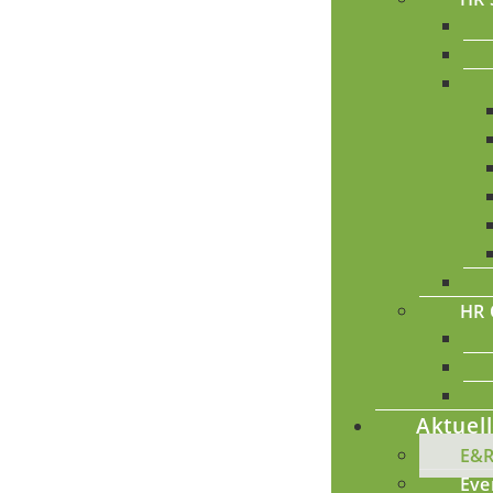
HR 
Aktuel
E&
Eve