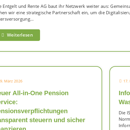
e Entgelt und Rente AG baut ihr Netzwerk weiter aus: Gemei
hen wir eine strategische Partnerschaft ein, um die Digitalisier
tersversorgung...
Weiterlesen
9. März 2026
17.
uer All-in-One Pension
Inf
rvice:
Was 
nsionsverpflichtungen
Die I
Norm 
ansparent steuern und sicher
Info
nanzieren