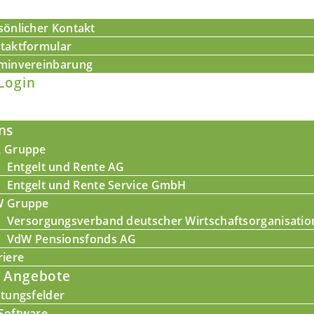
sönlicher Kontakt
taktformular
minvereinbarung
Login
ns
 Gruppe
Entgelt und Rente AG
Entgelt und Rente Service GmbH
 Gruppe
Versorgungsverband deutscher Wirtschaftsorganisati
VdW Pensionsfonds AG
riere
 Angebote
stungsfelder
Software