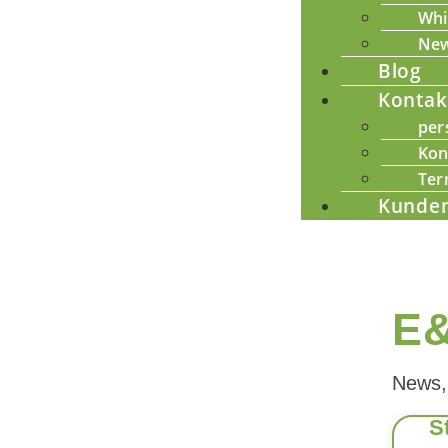
Whi
New
Blog
Kontak
per
Kon
Ter
Kunden
E
News,
S