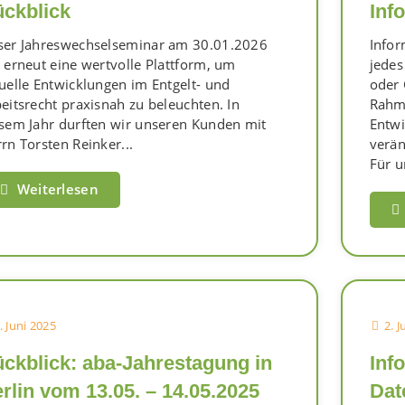
ckblick
Inf
er Jahreswechselseminar am 30.01.2026
Infor
 erneut eine wertvolle Plattform, um
jede
uelle Entwicklungen im Entgelt- und
oder 
eitsrecht praxisnah zu beleuchten. In
Rahm
sem Jahr durften wir unseren Kunden mit
Entwi
rn Torsten Reinker...
verän
Für u
Weiterlesen
. Juni 2025
2. 
ckblick: aba-Jahrestagung in
Inf
rlin vom 13.05. – 14.05.2025
Dat