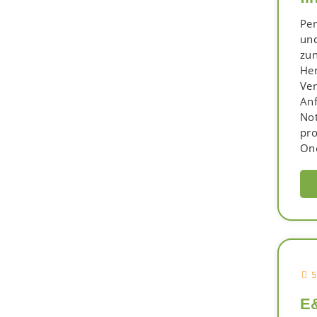
Pen
un
zun
Her
Ve
Anf
Not
pro
One
5
E&