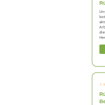
Rü
Uns
bot
akt
Arb
die
Her
3
Rü
Be