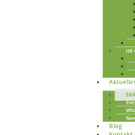
HR 
Aktuelle
E&
Eve
Whi
New
Blog
Kontakt