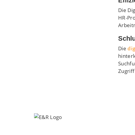
Effiz
Die Di
HR-Pro
Arbeit
Schlu
Die
di
hinter
Suchfu
Zugriff