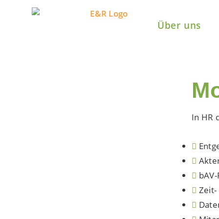
Über uns
Mo
In HR 
Entg
Akte
bAV-
Zeit
Daten