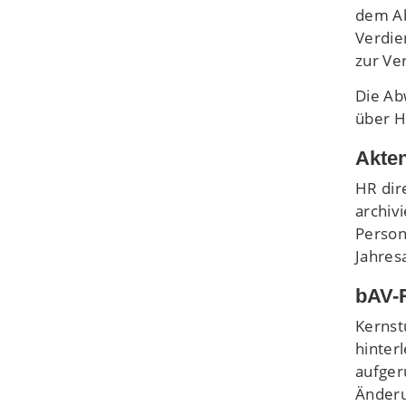
dem Ab
Verdie
zur Ver
Die Ab
über H
Akten
HR dir
archiv
Person
Jahres
bAV-
Kernst
hinter
aufger
Änderu