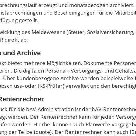
rechnungslauf erzeugt und monatsbezogen archiviert
nstabrechnungen und Bescheinigungen für die Mitarbei
fügung gestellt.
wicklung des Meldewesens (Steuer, Sozialversicherung, ZV
R direkt ab.
 und Archive
ekt bietet mehrere Möglichkeiten, Dokumente Person
ieren. Die digitalen Personal-, Versorgungs- und Gehalts
. Über kundenbezogene Archive werden beispielweise D
abschluss- oder IKS-Prüfer) verwaltet und den berechtig
Rentenrechner
ück für die bAV-Administration ist der bAV-Rentenrechne
legt werden. Der Rentenrechner kann für jeden Versor
ufen werden. Hierbei können auch Planwerte vorgegeb
ng der Teilzeitquote). Der Rentenrechner kann auch für