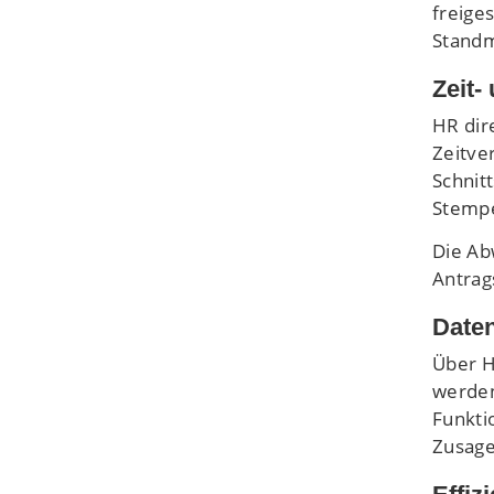
freige
Standmi
Zeit-
HR dir
Zeitve
Schnit
Stempe
Die Ab
Antrag
Daten
Über H
werden
Funkti
Zusage