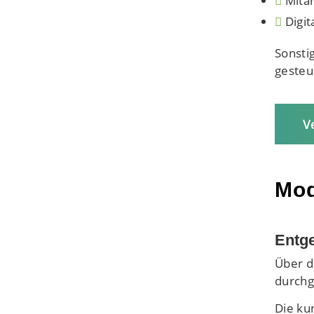
Mitar
Digit
Sonsti
gesteu
V
Mod
Entg
Über d
durchg
Die ku