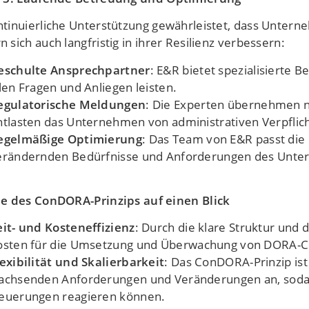
ntinuierliche Unterstützung gewährleistet, dass Unter
 sich auch langfristig in ihrer Resilienz verbessern:
eschulte Ansprechpartner
: E&R bietet spezialisierte 
llen Fragen und Anliegen leisten.
egulatorische Meldungen
: Die Experten übernehmen 
ntlasten das Unternehmen von administrativen Verpflic
egelmäßige Optimierung
: Das Team von E&R passt die 
erändernden Bedürfnisse und Anforderungen des Unte
le des ConDORA-Prinzips auf einen Blick
eit- und Kosteneffizienz
: Durch die klare Struktur und 
osten für die Umsetzung und Überwachung von DORA-Com
lexibilität und Skalierbarkeit
: Das ConDORA-Prinzip ist 
achsenden Anforderungen und Veränderungen an, sodas
euerungen reagieren können.