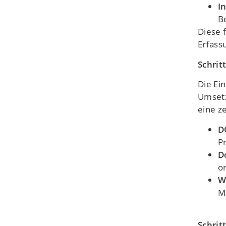
I
B
Diese 
Erfass
Schri
Die Ei
Umsetz
eine ze
D
P
D
o
W
M
Schrit