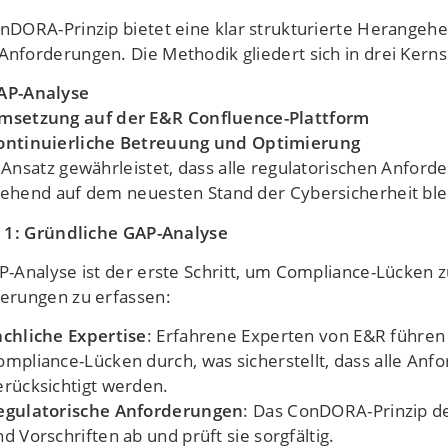
nDORA-Prinzip bietet eine klar strukturierte Herangeh
nforderungen. Die Methodik gliedert sich in drei Kernsc
AP-Analyse
msetzung auf der E&R Confluence-Plattform
ontinuierliche Betreuung und Optimierung
 Ansatz gewährleistet, dass alle regulatorischen Anfo
ehend auf dem neuesten Stand der Cybersicherheit ble
t 1: Gründliche GAP-Analyse
P-Analyse ist der erste Schritt, um Compliance-Lücken zu
erungen zu erfassen:
achliche Expertise
: Erfahrene Experten von E&R führen e
ompliance-Lücken durch, was sicherstellt, dass alle An
erücksichtigt werden.
egulatorische Anforderungen
: Das ConDORA-Prinzip dec
d Vorschriften ab und prüft sie sorgfältig.