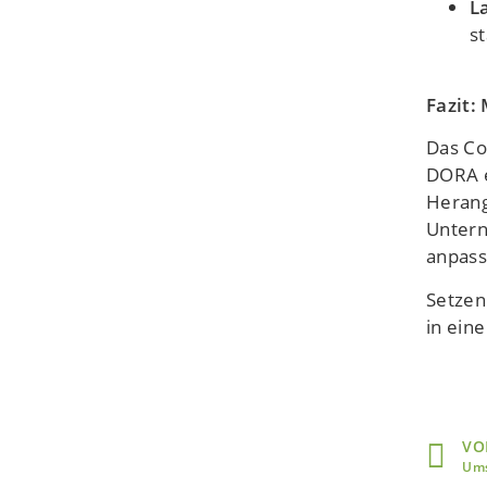
L
s
Fazit:
Das Co
DORA e
Herang
Untern
anpasst
Setzen
in eine
VO
Ums