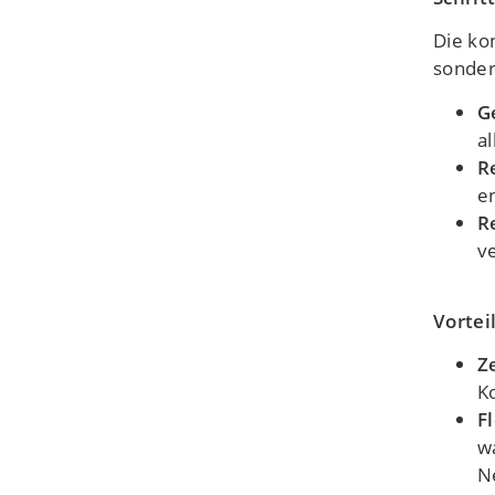
Die ko
sondern
G
a
R
e
R
v
Vortei
Z
K
F
w
N