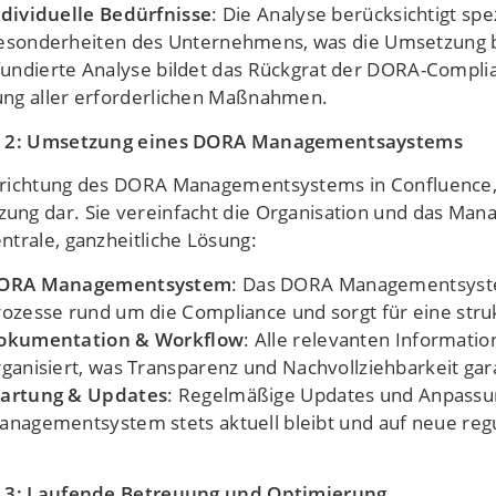
ndividuelle Bedürfnisse
: Die Analyse berücksichtigt sp
esonderheiten des Unternehmens, was die Umsetzung b
fundierte Analyse bildet das Rückgrat der DORA-Complian
ung aller erforderlichen Maßnahmen.
tt 2: Umsetzung eines DORA Managementsaystems
nrichtung des DORA Managementsystems in Confluence, 
ung dar. Sie vereinfacht die Organisation und das M
ntrale, ganzheitliche Lösung:
ORA Managementsystem
: Das DORA Managementsyste
rozesse rund um die Compliance und sorgt für eine struk
okumentation & Workflow
: Alle relevanten Informati
rganisiert, was Transparenz und Nachvollziehbarkeit gara
artung & Updates
: Regelmäßige Updates und Anpassun
anagementsystem stets aktuell bleibt und auf neue reg
t 3: Laufende Betreuung und Optimierung