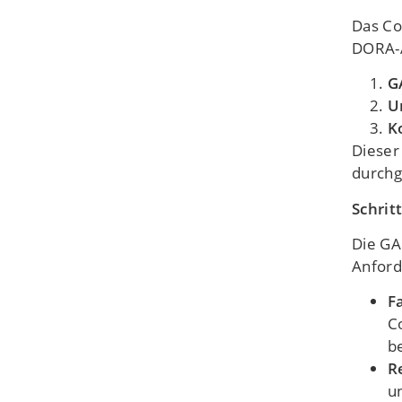
Das Co
DORA-A
G
U
K
Dieser
durchg
Schrit
Die GA
Anford
F
C
b
R
un