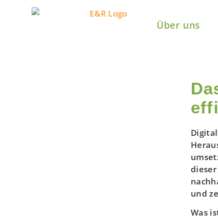
Über uns
Da
ef
Digita
Heraus
umsetz
dieser
nachha
und ze
Was is